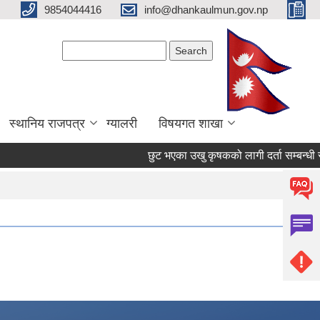
9854044416
info@dhankaulmun.gov.np
Search form
Search
स्थानिय राजपत्र
ग्यालरी
विषयगत शाखा
छुट भएका उखु कृषकको लागी दर्ता सम्बन्धी सु