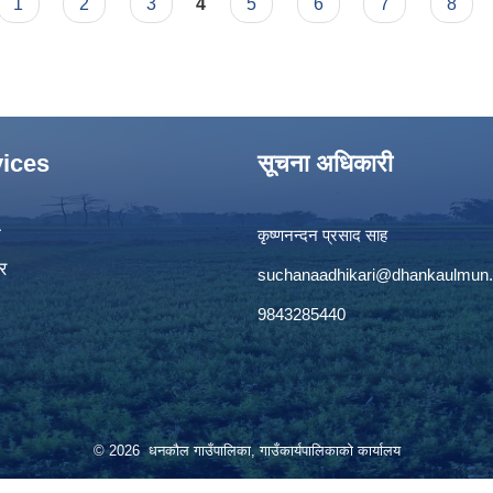
1
2
3
4
5
6
7
8
ices
सूचना अधिकारी
ा
कृष्णनन्दन प्रसाद साह
र
suchanaadhikari@dhankaulmun.
9843285440
© 2026 धनकौल गाउँपालिका, गाउँकार्यपालिकाको कार्यालय