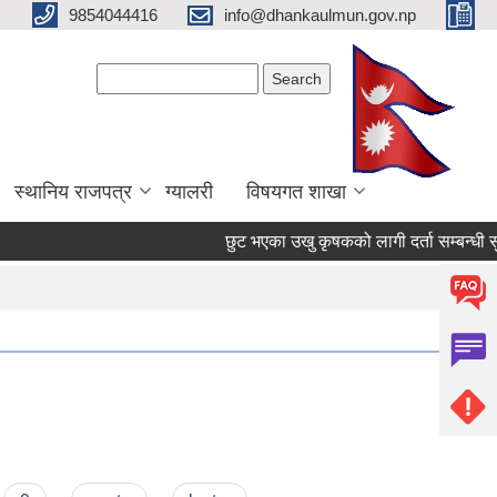
9854044416
info@dhankaulmun.gov.np
Search form
Search
स्थानिय राजपत्र
ग्यालरी
विषयगत शाखा
छुट भएका उखु कृषकको लागी दर्ता सम्बन्धी सुच