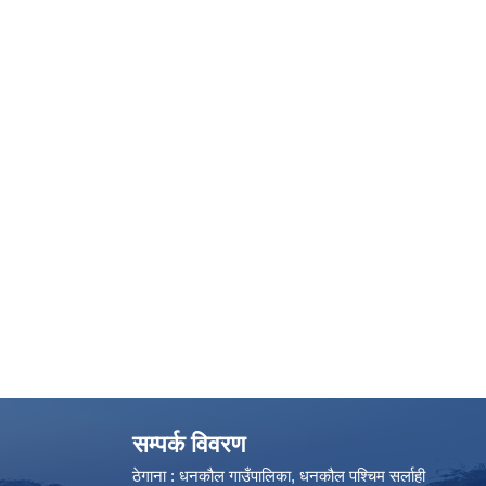
सम्पर्क विवरण
ठेगाना : धनकौल गाउँपालिका, धनकौल पश्चिम सर्लाही