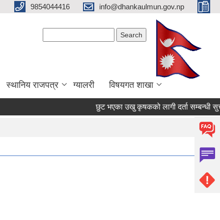
9854044416
info@dhankaulmun.gov.np
Search form
Search
स्थानिय राजपत्र
ग्यालरी
विषयगत शाखा
छुट भएका उखु कृषकको लागी दर्ता सम्बन्धी सुचन