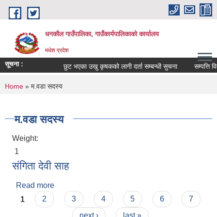
Skip to main content
धनकौल गाउँपालिका, गाउँकार्यपालिकाको कार्यालय
मधेश प्रदेश
सूचना :
छुट भएका उखु कृषकको लागी दर्ता सम्बन्धी सुचना
सम्पत्ति विव
You are here
Home
» म.वडा सदस्य
म.वडा सदस्य
Weight:
1
संगिता देवी साह
Read more
about संगिता देवी साह
Pages
1
2
3
4
5
6
7
next ›
last »